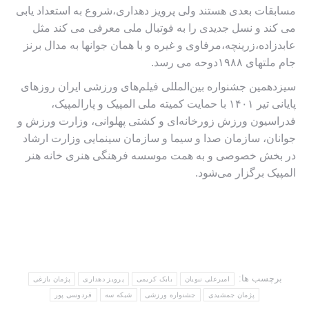
مسابقات بعدی هستند ولی پرویز دهداری،شروع به استعداد یابی
می کند و نسل جدیدی را به فوتبال ملی معرفی می کند مثل
عابدزاده،زرینچه،مرفاوی و غیره و با همان جوانها به مدال برنز
جام ملتهای ۱۹۸۸دوحه می رسد.
سیزدهمین جشنواره بین‌المللی فیلم‌های ورزشی ایران روزهای
پایانی تیر ۱۴۰۱ با حمایت کمیته ملی المپیک و پارالمپیک،
فدراسیون ورزش زورخانه‌ای و کشتی پهلوانی، وزارت ورزش و
جوانان، سازمان صدا و سیما و سازمان سینمایی وزارت ارشاد
در بخش خصوصی و به همت موسسه فرهنگی هنری خانه هنر
المپیک برگزار می‌شود.
برچسب ها:
امیرعلی نبویان
بابک کریمی
پرویز دهداری
پژمان بازغی
پژمان جمشیدی
جشنواره ورزشی
شبکه سه
فردوسی پور