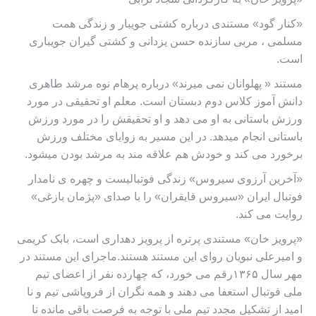
«کنار گود» مستندی درباره کشتی جویبار و زندگی همت
مسلمی ، مربی سازنده حسن یزدانی و کشتی گیران جویباری
است.
مستند « پهلوانان نمی میرند» درباره پرهام نوه مرشد طاهری
دانش آموز کلاس دوم دبستان است. معلم او تحقیقی در مورد
ورزش باستانی به او می دهد و او تحقیقش را در مورد ورزش
باستانی انجام میدهد. در این مسیر به زوایای مختلف ورزش
برخورد می کند و خودش هم علاقه مند به مرشد بودن میشود.
«آخرین آرزوی سیروس» زندگی فوتبالیست و چهره ی نامدار
فوتبال ایران «سیروس قایقران» را با صدای «پژمان بازغی»
روایت می کند.
«پرویز خان» مستندی پرتره از پرویز دهداری است، بابک کریمی
و امیرعلی نبویان روای این مستند هستند.ماجرای این مستند در
مهر سال ۱۳۶۵رقم می خورد، که چهارده نفر از اعضای تیم
ملی فوتبال استعفا می دهند و همه نگران از فروپاشی تیم و نا
امید از تشکیل مجدد تیم ملی با توجه به فرصت باقی مانده تا