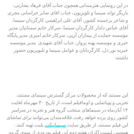
در این رونمایی هنرمندانی همچون جناب آقای فرهاد بشارتی،
بازیگر تواند سینما و تلویزیون، جناب اقای صابر خراسانی مجری
و شاعر برجسته کشور، آقای علی ابراهیمی کارگردان سینما،
آقای عباس دلدار کارگردان سینما، سرکار خانم سمنانیان مدیر
موسسه حمایت از بیماران آرپی، سرکار خانم امیری مدیر پایگاه
خبری و موسسه پهنه پرواز، جناب آقای شهیدی مدیر موسسه
خیریه نور دل، کارگردانان و عوامل سینما و تلیویزیون حضور
داشتند
این مستند که از محصولات مرکز گسترش سینمای مستند،
تجربی و پویانمایی و اومافیلم است، از تاریخ ۳۰ مهرماه لغایت
۱۴ آبان‌ماه در سینماهای منتخب گروه هنر و تجربه در سراسر
کشور روی پرده خواهد رفت.
علاقه‌مندان می‌توانند برای تماشای
این فیلم مستند، از طریق سایت
سینماتیکت
بلیت تهیه کنند.
همچنین لیست اکران هفته دوم این فیلم به‌زودی از سوی گروه