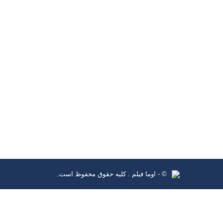
اینجا چراغی روشن است
آثارمستند
,
تورج کلانتری
مستندی با محوریت اردوهای جهادی
ادامه مطلب
© - اوما فیلم . کلیه حقوق محفوظ است.