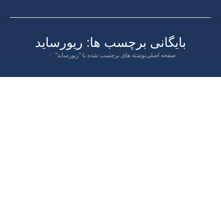
بایگانی برچسب ها:
ریورساید
شما اینجا هستید:
صفحه اصلی
نوشته های برچسب شده با "ریورساید"
اردیبهشت
۱
۱۴۰۲