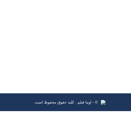
ماموریت یازدهم
آثارمستند
,
محمدجواد رئیسی
سفر به ماه…
ادامه مطلب
© - اوما فیلم . کلیه حقوق محفوظ است.